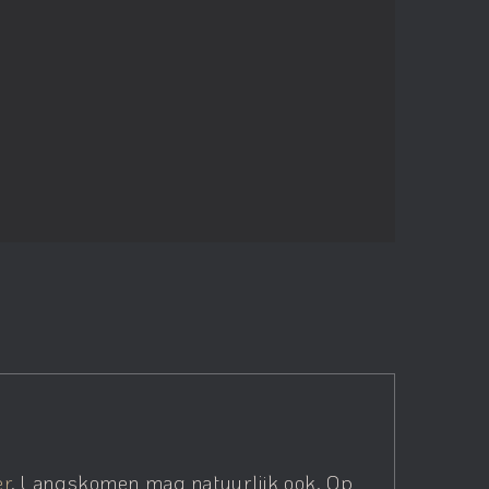
er
. Langskomen mag natuurlijk ook. Op