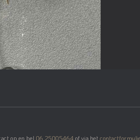
tact op en bel
06 25005464
of via het
contactformuli