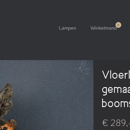
Lampen
Winkelmand
Vloer
gemaa
booms
€ 289,