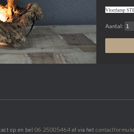
Vloerlamp STE
Aantal:
tact op en bel
06 25005464
of via het
contactformuli