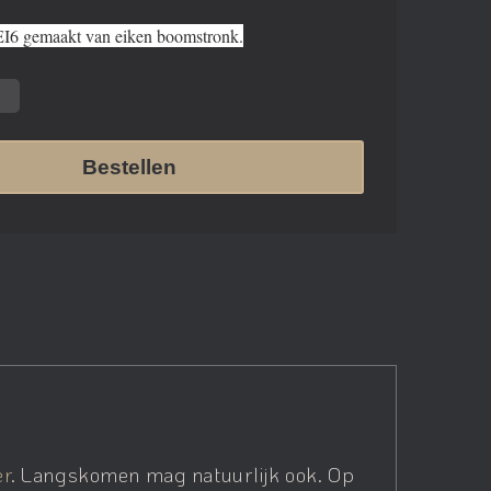
I6 gemaakt van eiken boomstronk.
Bestellen
er
. Langskomen mag natuurlijk ook. Op