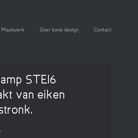
Maatwerk
Over lume design
Contact
lamp STEI6
kt van eiken
tronk.
-