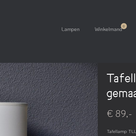
Lampen
Winkelmand
Tafel
gemaa
€ 89,-
Tafellamp TLL