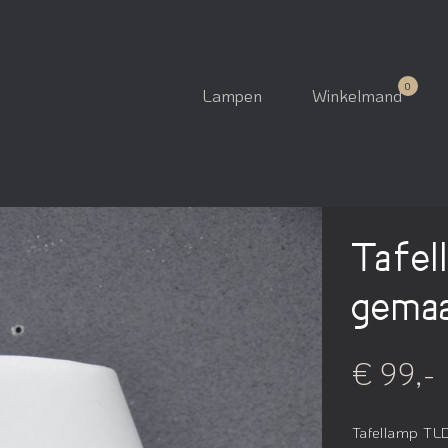
Lampen
Winkelmand
Tafel
gemaa
€ 99,-
Tafellamp TLD