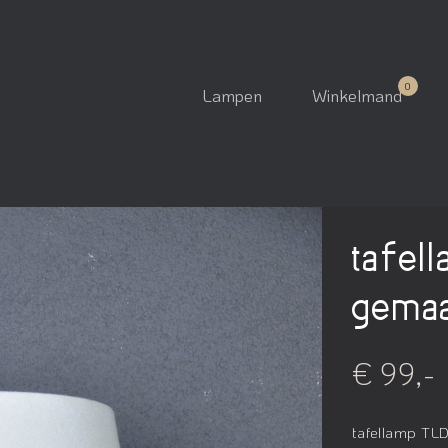
Lampen
Winkelmand
tafel
gemaa
€ 99,-
tafellamp TLD