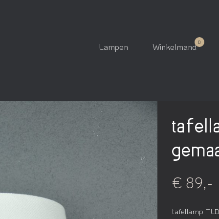
Lampen
Winkelmand
tafel
gemaa
€ 89,-
tafellamp TLD