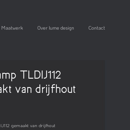
Maatwerk
Over lume design
Contact
lamp TLDIJ112
kt van drijfhout
IJ112 gemaakt van drijfhout