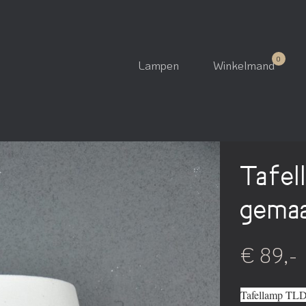
Lampen
Winkelmand
Tafel
gemaa
€ 89,-
Tafellamp TLDI