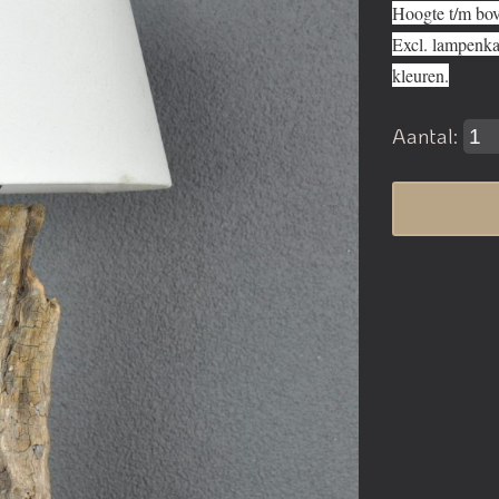
Hoogte t/m bov
Excl. lampenka
kleuren.
Aantal: