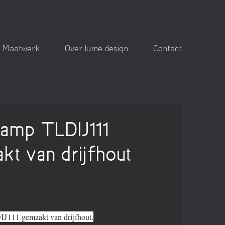
Maatwerk
Over lume design
Contact
lamp TLDIJ111
kt van drijfhout
J111 gemaakt van drijfhout.