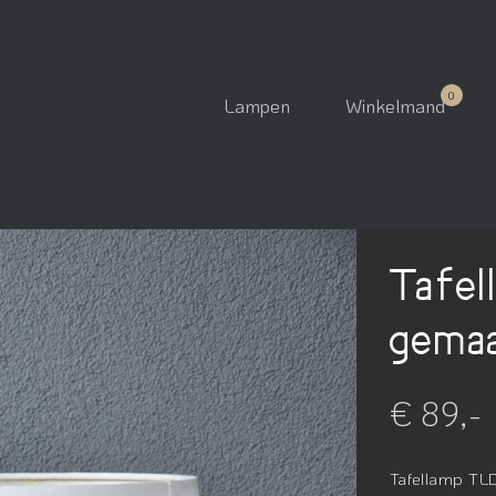
Lampen
Winkelmand
Tafel
gemaa
€ 89,-
Tafellamp TLD