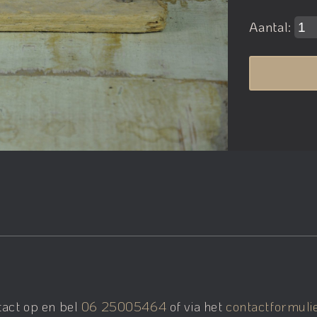
Aantal:
tact op en bel
06 25005464
of via het
contactformuli