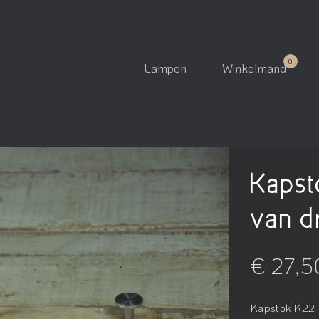
Lampen
Winkelmand
Kapst
van d
€ 27,5
Kapstok K22 