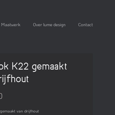
Maatwerk
Over lume design
Contact
ok K22 gemaakt
rijfhout
0
gemaakt van drijfhout