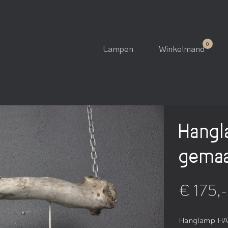
Lampen
Winkelmand
Hang
gemaa
€ 175,-
Hanglamp HAD