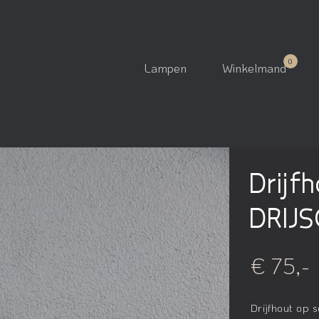
Lampen
Winkelmand
Drijf
DRIJ
€ 75,-
Drijfhout op 