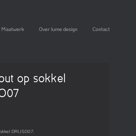
Maatwerk
Over lume design
Contact
hout op sokkel
SO07
sokkel DRIJSO07.